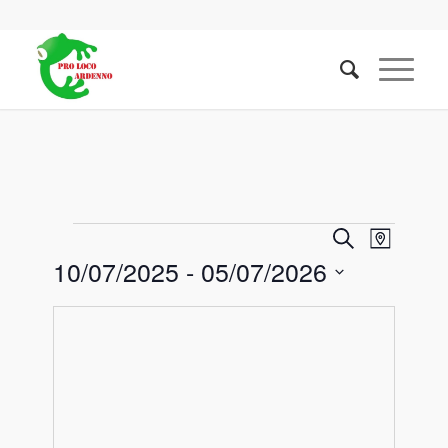
Eventi
Evento
Eventi
Cerca
Mappa
Viste
10/07/2025
 - 
05/07/2026
Ricerca
Naviga
e
Select
date.
viste
Navigazione