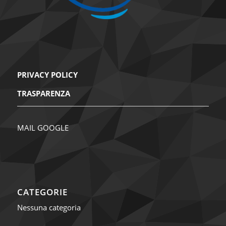
Parco di Via Cuchin
Via Cuchin, Ardenno
LUG
Giorno intero
5
GIORNATA DELLA GENTILEZZA
Località S. Giuseppe
Via San Giuseppe,
Ardenno
PRIVACY POLICY
TRASPARENZA
MAIL GOOGLE
CATEGORIE
Nessuna categoria