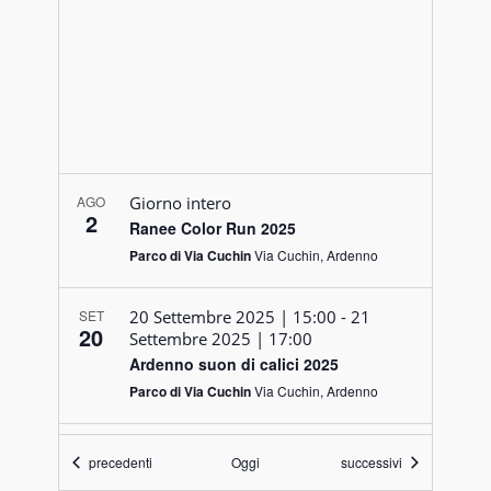
AGO
Giorno intero
2
Ranee Color Run 2025
Parco di Via Cuchin
Via Cuchin, Ardenno
SET
20 Settembre 2025 | 15:00
-
21
20
Settembre 2025 | 17:00
Ardenno suon di calici 2025
Parco di Via Cuchin
Via Cuchin, Ardenno
NOV
9:30
-
17:30
Eventi
Eventi
precedenti
Oggi
successivi
30
ARDENNO IN FESTA