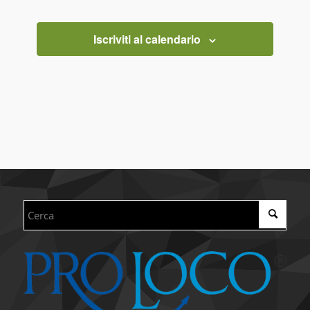
Piazza Roma - Ardenno
Piazza Roma, Ardenno
Iscriviti al calendario
NOV
9:30
-
17:30
30
ARDENNO IN FESTA (iscrizione
hobbisti)
Piazza Roma - Ardenno
Piazza Roma, Ardenno
DIC
15:00
-
18:00
24
ARRIVA BABBO NATALE 2025
Piazza Roma - Ardenno
Piazza Roma, Ardenno
FEB
13:30
-
18:00
8
Sfilata di carnevale
Piazza Roma - Ardenno
Piazza Roma, Ardenno
GIU
20 Giugno | 13:30
-
21 Giugno | 1:00
20
“R-ESTATE GIOVANI” – TORNEO DI
GREEN VOLLEY